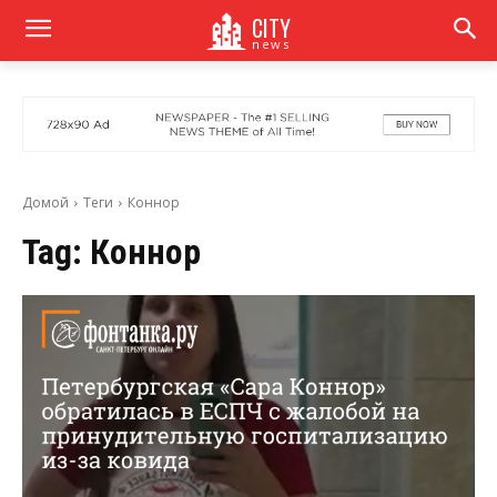
CITY
news
Домой
Теги
Коннор
Tag:
Коннор