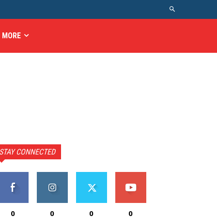
MORE
STAY CONNECTED
0
0
0
0