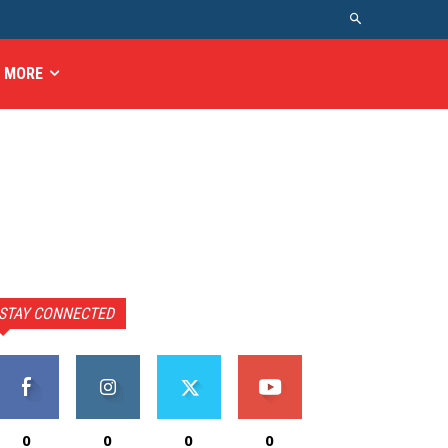
MORE
STAY CONNECTED
0
0
0
0