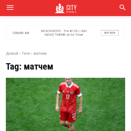
CITY
news
Домой
Теги
матчем
Tag:
матчем