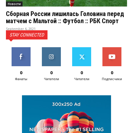
Новости
Сборная России лишилась Головина перед
матчем с Мальтой :: Футбол :: РБК Спорт
September 6, 2021
STAY CONNECTED
0
0
0
0
Фанаты
Читатели
Читатели
Подписчики