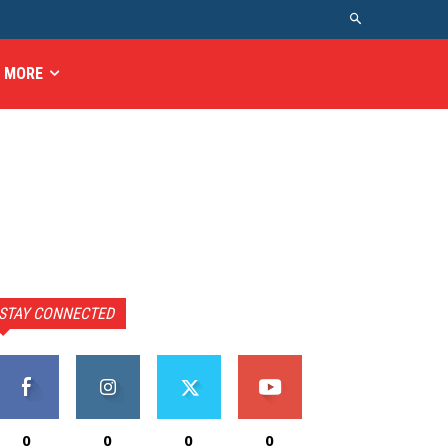
MORE
STAY CONNECTED
0
0
0
0