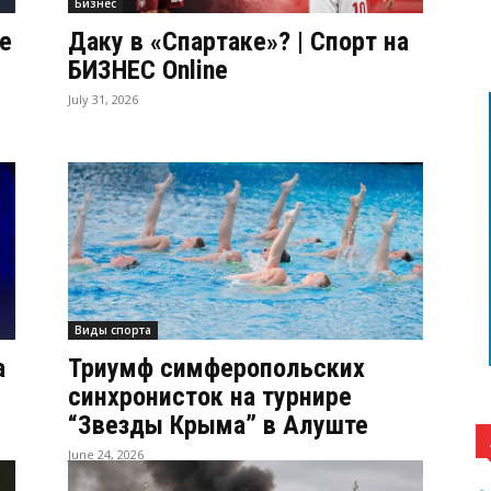
Бизнес
е
Даку в «Спартаке»? | Спорт на
БИЗНЕС Online
July 31, 2026
Виды спорта
а
Триумф симферопольских
синхронисток на турнире
“Звезды Крыма” в Алуште
June 24, 2026