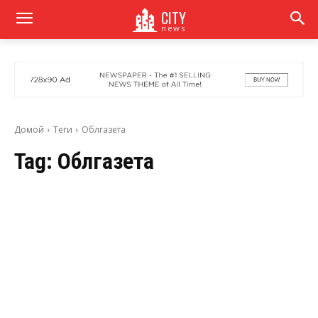
CITY
news
Домой
Теги
Облгазета
Tag:
Облгазета