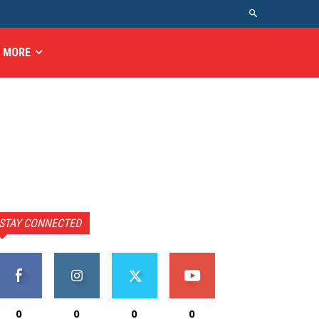
MORE
STAY CONNECTED
0
0
0
0