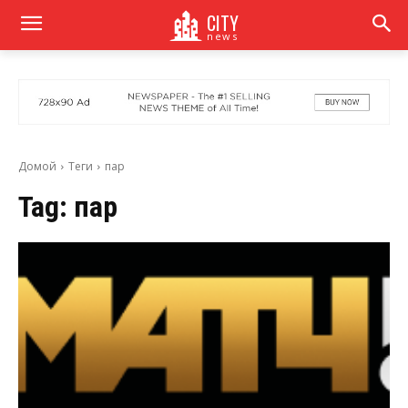
CITY
news
Домой
Теги
пар
Tag:
пар