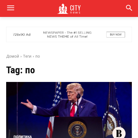
CITY
news
Домой
Теги
по
Tag:
по