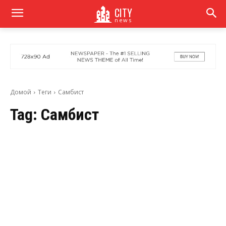
CITY
news
Домой
Теги
Самбист
Tag:
Самбист