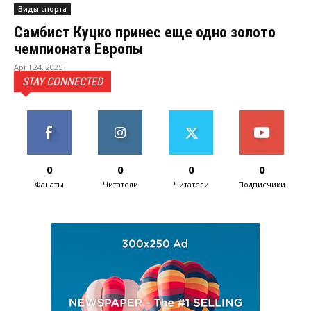
Виды спорта
Самбист Куцко принес еще одно золото
чемпионата Европы
April 24, 2025
STAY CONNECTED
0
0
0
0
Фанаты
Читатели
Читатели
Подписчики