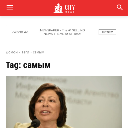
CITY
news
Домой
Теги
самым
Tag:
самым