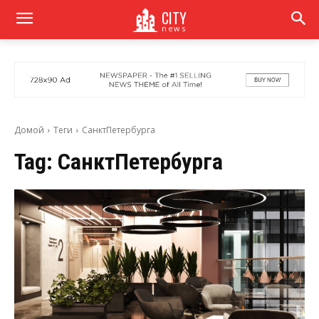
CITY
news
Домой
Теги
СанктПетербурга
Tag:
СанктПетербурга