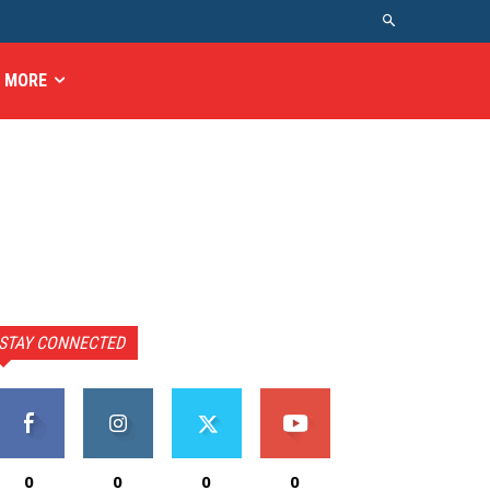
MORE
STAY CONNECTED
0
0
0
0