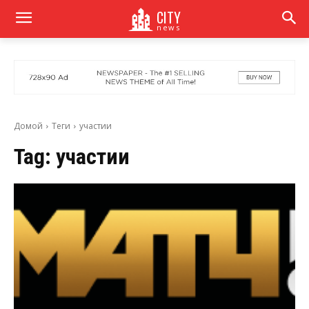
CITY
news
Домой
Теги
участии
Tag:
участии