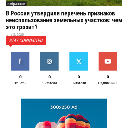
избранные
В России утвердили перечень признаков
неиспользования земельных участков: чем
это грозит?
June 3, 2025
STAY CONNECTED
0
0
0
0
Фанаты
Читатели
Читатели
Подписчики