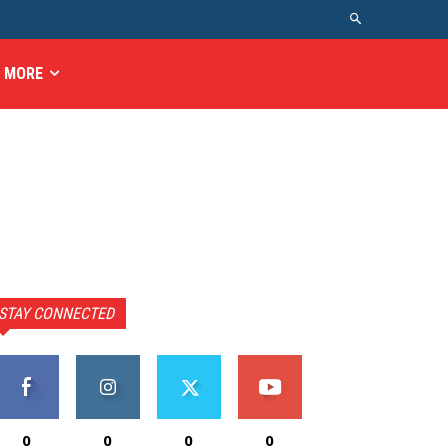
MORE
STAY CONNECTED
0
0
0
0