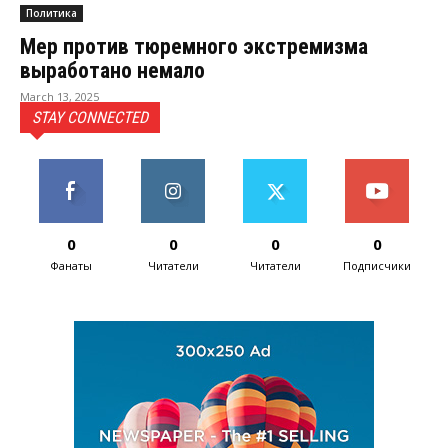
Политика
Мер против тюремного экстремизма
выработано немало
March 13, 2025
STAY CONNECTED
0
0
0
0
Фанаты
Читатели
Читатели
Подписчики