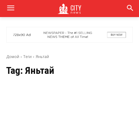
CITY
news
Домой
Теги
Яньтай
Tag:
Яньтай