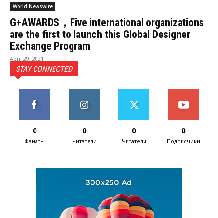
World Newswire
G+AWARDS，Five international organizations
are the first to launch this Global Designer
Exchange Program
April 29, 2021
STAY CONNECTED
0
0
0
0
Фанаты
Читатели
Читатели
Подписчики