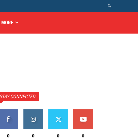
MORE
STAY CONNECTED
0
0
0
0