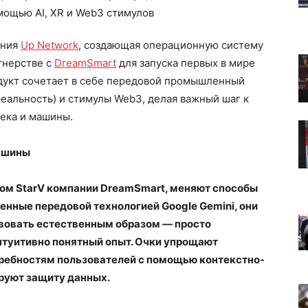
ания
Up Network
, создающая операционную систему
тнерстве с
DreamSmart
для запуска первых в мире
дукт сочетает в себе передовой промышленный
реальность) и стимулы Web3, делая важный шаг к
ека и машины.
ашины
дом StarV компании DreamSmart, меняют способы
нные передовой технологией Google Gemini, они
вовать естественным образом — просто
нтуитивно понятный опыт. Очки упрощают
ребностям пользователей с помощью контекстно-
ируют защиту данных.