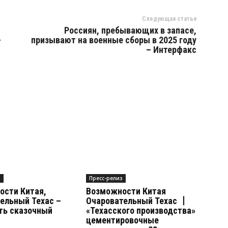
Следующая статья
Россиян, пребывающих в запасе,
—
призывают на военные сборы в 2025 году
– Интерфакс
з
Пресс-релиз
ости Китая,
Возможности Китая
ельный Техас –
Очаровательный Техас 丨
ть сказочный
«Техасского производства»
цементировочные