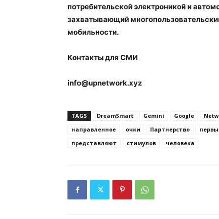
потребительской электроникой и авто
захватывающий многопользовательский
мобильности.
Контакты для СМИ
info@upnetwork.xyz
TAGS
DreamSmart
Gemini
Google
Netw
направленное
очки
Партнерство
первы
представляют
стимулов
человека