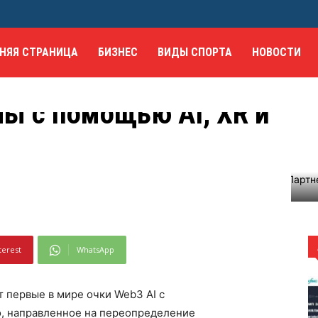
e Gemini –
равленное на
НЯЯ СТРАНИЦА
БИЗНЕС
ВИДЫ СПОРТА
НОВОСТИ
 взаимодействия
ы с помощью AI, XR и
едставляют первые в мире очки Web3 AI с...
terest
WhatsApp