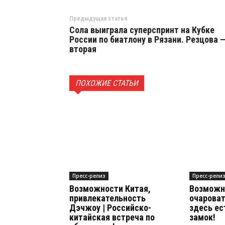
Предыдущая статья
Сола выиграла суперспринт на Кубке
России по биатлону в Рязани. Резцова 
вторая
ПОХОЖИЕ СТАТЬИ
Пресс-релиз
Пресс-рели
Возможности Китая,
Возможн
привлекательность
очароват
Дэчжоу | Российско-
здесь ес
китайская встреча по
замок!