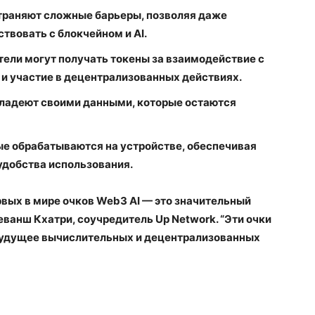
страняют сложные барьеры, позволяя даже
твовать с блокчейном и AI.
тели могут получать токены за взаимодействие с
 и участие в децентрализованных действиях.
владеют своими данными, которые остаются
ные обрабатываются на устройстве, обеспечивая
удобства использования.
рвых в мире очков Web3 AI — это значительный
еванш Кхатри, соучредитель Up Network. “Эти очки
в будущее вычислительных и децентрализованных