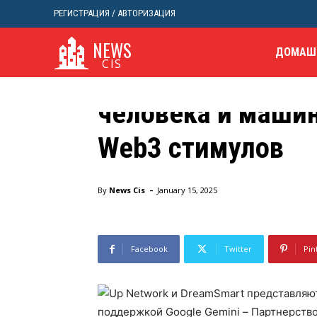
поддержкой Googl
РЕГИСТРАЦИЯ / АВТОРИЗАЦИЯ
Партнерство, нап
NEWS
ДОМАШ
CIS
переопределение
человека и машин
Web3 стимулов
Домой
Пресс-релиз
Up Network и DreamSmart пр
-
By
News Cis
January 15, 2025
Facebook
Twitter
Pin