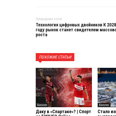
Предыдущая статья
Технология цифровых двойников К 202
году рынок станет свидетелем массов
роста
ПОХОЖИЕ СТАТЬИ
Бизнес
Бизнес
Даку в «Спартаке»? | Спорт
Стало из