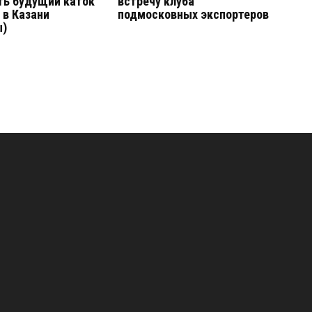
ть будущий каток
встречу клуба
 в Казани
подмосковных экспортеров
ы)