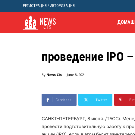
РЕГИСТРАЦИЯ / АВТОРИЗАЦИЯ
NEWS
ДОМАШ
CIS
Бизнес
“Металлоинвест” 
проведение IPO –
Домой
Бизнес
"Металлоинвест" готов подготов
-
By
News Cis
June 8, 2021
Facebook
Twitter
Pin
САНКТ-ПЕТЕРБУРГ, 8 июня. /ТАСС/. Мене
провести подготовительную работу к пр
акций (IPO), если в этом будут заинтере