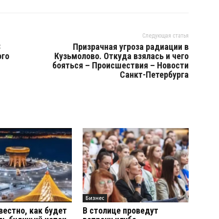
Следующая статья
8
Призрачная угроза радиации в
ого
Кузьмолово. Откуда взялась и чего
бояться – Происшествия – Новости
Санкт-Петербурга
Бизнес
вестно, как будет
В столице проведут