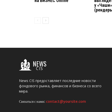
на БИЗНЕС Online
выгляде
у «Чаши»
(рендер
NEWS
CIS
News CIS предоставляет последние новости
фондового рынка, финансов и бизнеса со всего
мира.
Связаться с нами:
contact@yoursite.com