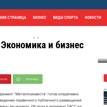
НЯЯ СТРАНИЦА
БИЗНЕС
ВИДЫ СПОРТА
НОВОСТИ
готов подготовить
 Экономика и бизнес
ить проведение IPO - Экономика и бизнес
terest
WhatsApp
джмент “Металлоинвеста” готов оперативно
оведению первичного публичного размещения
сованы акционеры. Об этом в интервью ТАСС на